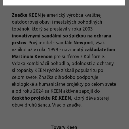
Značka KEEN
je americký výrobca kvalitnej
outdoorovej obuvi i mestských pohodlných
topánok, ktorý sa preslávil v roku 2003
inovatívnymi sandálmi so špičkou na ochranu
prstov
. Prvý model - sandále
Newport
, však
vznikol už v roku 1999 - navrhnutý
zakladateľom
Martinom Keenom
pre surferov z Kalifornie.
Vďaka kombinácii pohodlia, odolnosti a ochrany
si topánky KEEN rýchlo získali popularitu po
celom svete. Značka dlhodobo podporuje
ekologické a humanitárne projekty po celom svete
a od roku 2024 sa KEEN aktívne zapojil do
českého projektu RE.KEEN
, ktorý dáva starej
obuvi druhú šancu.
Viac o značke...
Tovary Keen