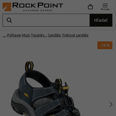
Ponuka
Hľadať
…
Pohlavie
Muži
Topánky
Sandále
Trekové sandále
-15 %