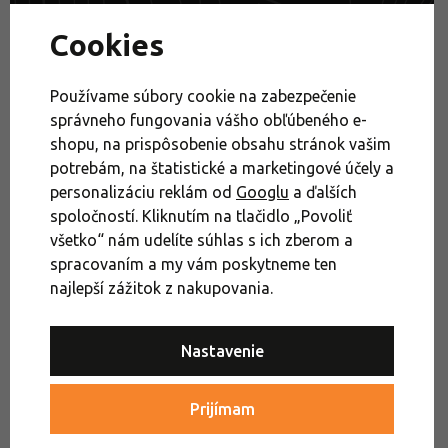
Potrebujete poradiť?
Cookies
Outdoorový Expert
+421 232 447 750
Používame súbory cookie na zabezpečenie
správneho fungovania vášho obľúbeného e-
alebo využite náš chat (Po–Pia 8:00–16:30)
shopu, na prispôsobenie obsahu stránok vašim
potrebám, na štatistické a marketingové účely a
Ako správne odmerať nohu?
personalizáciu reklám od
Googlu
a ďalších
Sandále
Trekové sandále
spoločností. Kliknutím na tlačidlo „Povoliť
Pánske sandále a papuče
Pánske športové sandále
všetko“ nám udelíte súhlas s ich zberom a
spracovaním a my vám poskytneme ten
Pánske trekové sandále
Akcie
najlepší zážitok z nakupovania.
Obuv na turistiku a cestovanie
Výpredaj
Obuv
Nastavenie
Obuv
Prijímam
Keen