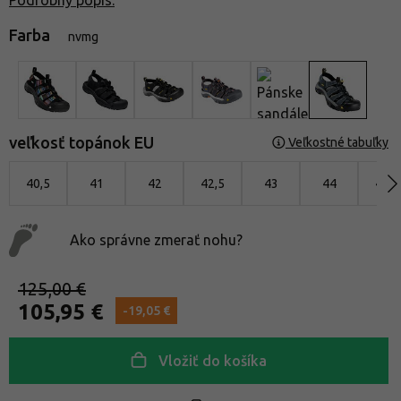
Farba
nvmg
veľkosť topánok EU
Veľkostné tabuľky
40,5
41
42
42,5
43
44
44,5
Ako správne zmerať nohu?
125,00 €
105,95 €
-19,05 €
Vložiť do košíka