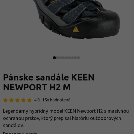
Pánske sandále KEEN
NEWPORT H2 M
4.8
15x hodnotené
Legendárny hybridný model KEEN Newport H2 s masívnou
ochranou prstov, ktorý prepísal históriu outdoorových
sandálov.
Podrobný popis.