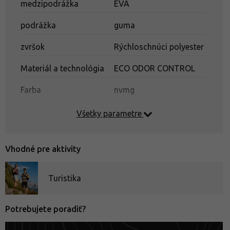
medzipodrážka
EVA
podrážka
guma
zvršok
Rýchloschnúci polyester
Materiál a technológia
ECO ODOR CONTROL
Farba
nvmg
Všetky parametre
Trekové sandále: Pohodlie aj na výlete – ako si vybrať tie
správne?
Vhodné pre aktivity
Turistika
Potrebujete poradiť?