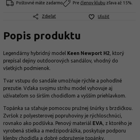
Poštovné máte zadarmo
Pre
členov klubu
zľava až 15%.
Zdieľať
Uložiť
Popis produktu
Legendárny hybridný model
Keen Newport H2
, ktorý
prepísal dejiny outdoorových sandálov, vhodný do
všetkých podmienok.
Tvar vstupu do sandále umožňuje rýchle a pohodlné
prezutie. Vďaka svojmu strihu model vyhovuje aj
užívateľom so širším chodidlom a vyšším priehlavkom.
Topánka sa sťahuje pomocou pružnej šnúrky s brzdičkou.
Zvršok z polyesterovej popruhoviny je rýchloschnúci,
rovnako ako podšívka. Penový materiál
EVA
, z ktorého je
vyrobená stielka a medzipodrážka, poskytuje podporu
klenby chodidla a dobré odpruženie topánky.