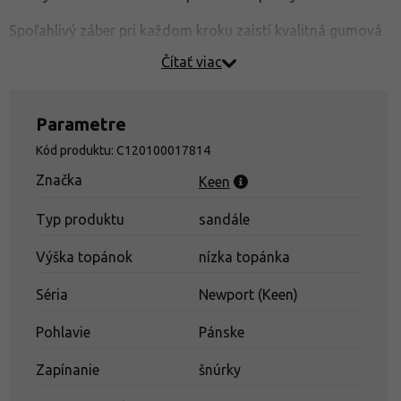
Spoľahlivý záber pri každom kroku zaistí kvalitná gumová
podrážka s viacsmerným vzorom, ktorá vďaka jemným
Čítať viac
zárezom zaručuje bezpečnú chôdzu aj na vlhkom povrchu.
Istotu došľapu v teréne ďalej zvyšuje stabilizačný klenok.
Parametre
Ekologicky šetrná technológia
ECO ODOR CONTROL
Kód produktu: C120100017814
pôsobí proti vzniku mikroplesní a zápachu vo vnútri
topánky.
Značka
Keen
Sandále Newport H2 vynikájú masívnou ochranou prstov,
Typ produktu
sandále
ktorá je ikonickým prvkom značky Keen.
Výška topánok
nízka topánka
Recenzie a rady
Séria
Newport (Keen)
Pohlavie
Pánske
Zapínanie
šnúrky