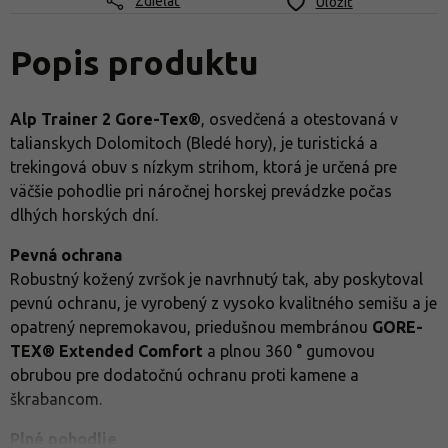
Zdieľať
Uložiť
Popis produktu
Alp Trainer 2 Gore-Tex®
, osvedčená a otestovaná v
talianskych Dolomitoch (Bledé hory), je turistická a
trekingová obuv s nízkym strihom, ktorá je určená pre
väčšie pohodlie pri náročnej horskej prevádzke počas
dlhých horských dní.
Pevná ochrana
Robustný kožený zvršok je navrhnutý tak, aby poskytoval
pevnú ochranu, je vyrobený z vysoko kvalitného semišu a je
opatrený nepremokavou, priedušnou membránou
GORE-
TEX® Extended Comfort
a plnou 360 ° gumovou
obrubou pre dodatočnú ochranu proti kamene a
škrabancom.
Plné pohodlie