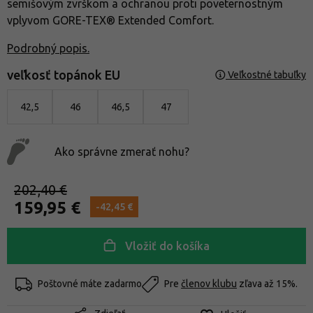
semišovým zvrškom a ochranou proti poveternostným
vplyvom GORE-TEX® Extended Comfort.
Podrobný popis.
veľkosť topánok EU
Veľkostné tabuľky
42,5
46
46,5
47
Ako správne zmerať nohu?
202,40 €
159,95 €
-42,45 €
Vložiť do košíka
Poštovné máte zadarmo
Pre
členov klubu
zľava až 15%.