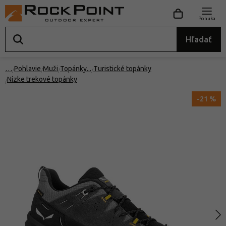
Ponuka
Hľadať
…
Pohlavie
Muži
Topánky
Turistické topánky
Nízke trekové topánky
-21 %