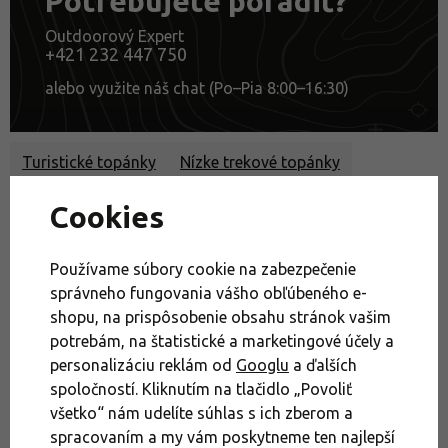
Potrebujete poradiť?
Outdoorový Expert
+421 232 447 750
alebo využite náš chat (Po–Pia 8:00–16:30)
Turistické topánky
Nízke trekové topánky
Pánske outdoorové topánky a športová obuv
Cookies
Pánske trekové topánky a expedičná obuv
Aké topánky obuť na diaľkové treky?
Používame súbory cookie na zabezpečenie
Nízke pánske trekové topánky
Akcie
správneho fungovania vášho obľúbeného e-
shopu, na prispôsobenie obsahu stránok vašim
Obuv na turistiku a cestovanie
Výpredaj
potrebám, na štatistické a marketingové účely a
Výpredaj obuv Salewa
Obuv
personalizáciu reklám od
Googlu
a ďalších
spoločností. Kliknutím na tlačidlo „Povoliť
všetko“ nám udelíte súhlas s ich zberom a
spracovaním a my vám poskytneme ten najlepší
Salewa