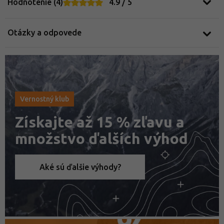
Hodnotenie (4)
4.9 / 5
Otázky a odpovede
Vernostný klub
Získajte až 15 % zľavu a
množstvo ďalších výhod
Aké sú ďalšie výhody?