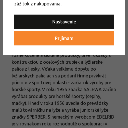
zážitok z nakupovania.
V roku 1935 založil firmu SALEWA v Mníchove
Nastavenie
Josef Liebhart. Začínal s výrobou koženého tovaru
(rôznych hnacích remeňov a konských postrojov).
Prijímam
Slovo SALEWA pozostáva zo
SA (=Sattler) LE
(=Leder) WA (=Waren)
. V čase vojny vyrábali
rôzne kožené a textilné produkty, prvé ruksaky s
konštrukciou z oceľových trubiek a lyžiarske
palice z liesky. Vďaka veľkému dopytu po
lyžiarskych paliciach sa podaril firme prvýkrát
prielom v športovej oblasti - začiatok výroby pre
horské športy. V roku 1955 značka SALEWA začína
vyrábať produkty pre horské športy (cepíny,
mačky). Hneď v roku 1956 uvedie do prevádzky
malú továrničku na lyže a vyrába juniorské lyže
značky SPERBER. S nemeckým výrobcom EDELRID
je v rovnakom roku rozhodnuté o spolupráci v