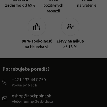
zadarmo
od 69 €
pozitívnych
na vrátenie
recenzií
98 % spokojnosť
Zľavy na nákup
na Heureka.sk
až
15 %
Potrebujete poradiť?
+421 232 447 750
Po–Pia 8–16.30 h
eshop@rockpoint.sk
Alebo nám napíšte do
chatu