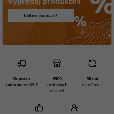
Výpredaj produktov
Idete nakupovať?
Doprava
8500
90 dní
zadarmo
od 69 €
pozitívnych
na vrátenie
recenzií