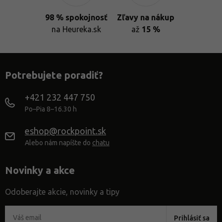
98 % spokojnosť
Zľavy na nákup
na Heureka.sk
až
15 %
Potrebujete poradiť?
+421 232 447 750
Po–Pia 8–16.30 h
eshop@rockpoint.sk
Alebo nám napíšte do
chatu
Novinky a akce
Odoberajte akcie, novinky a tipy
Prihlásiť sa