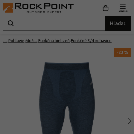
Ponuka
Hľadať
…
Pohlavie
Muži
Funkčná bielizeň
Funkčné 3/4 nohavice
-23 %