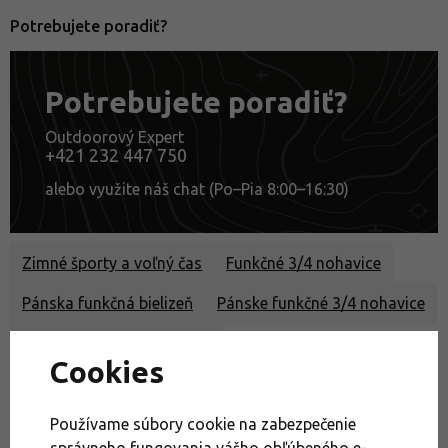
Potrebujete poradiť?
Potrebujete poradiť?
Outdoorový Expert
+421 232 447 750
alebo využite náš chat (Po–Pia 8:00–16:30)
Zimné športy a voľný čas
Funkčné 3/4 nohavice
Pánska funkčná bielizeň
Pánske funkčné 3/4 nohavice
Pánske lyžiarske oblečenie
Cookies
Pánske oblečenie na skialpy
Akcie
Lyžiarska funkčná bielizeň
Funkčná bielizeň na skialpy
Používame súbory cookie na zabezpečenie
správneho fungovania vášho obľúbeného e-