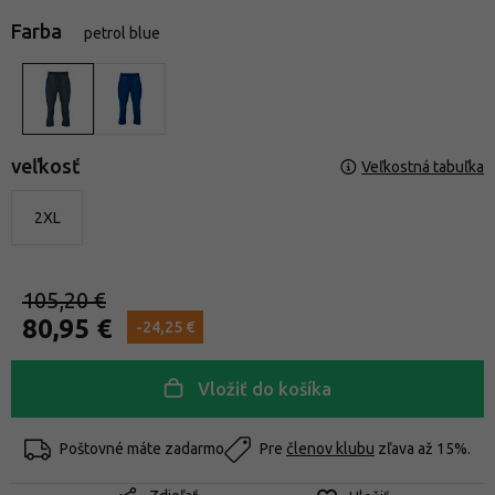
Farba
petrol blue
veľkosť
Veľkostná tabuľka
2XL
105,20 €
80,95 €
-24,25 €
Vložiť do košíka
Poštovné máte zadarmo
Pre
členov klubu
zľava až 15%.