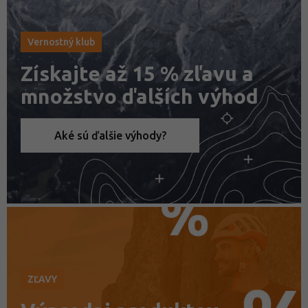
Vernostný klub
Získajte až 15 % zľavu a
množstvo ďalších výhod
Aké sú ďalšie výhody?
ZĽAVY