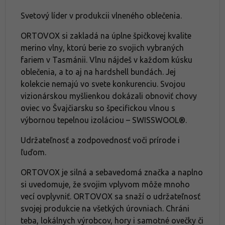
Svetový líder v produkcii vlneného oblečenia.
ORTOVOX si zakladá na úplne špičkovej kvalite
merino vlny, ktorú berie zo svojich vybraných
fariem v Tasmánii. Vlnu nájdeš v každom kúsku
oblečenia, a to aj na hardshell bundách. Jej
kolekcie nemajú vo svete konkurenciu. Svojou
vizionárskou myšlienkou dokázali obnoviť chovy
oviec vo Švajčiarsku so špecifickou vlnou s
výbornou tepelnou izoláciou – SWISSWOOL®.
Udržateľnosť a zodpovednosť voči prírode i
ľuďom.
ORTOVOX je silná a sebavedomá značka a naplno
si uvedomuje, že svojim vplyvom môže mnoho
vecí ovplyvniť. ORTOVOX sa snaží o udržateľnosť
svojej produkcie na všetkých úrovniach. Chráni
teba, lokálnych výrobcov, hory i samotné ovečky či