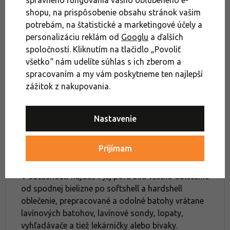
Výpredaj
Oblečenie
shopu, na prispôsobenie obsahu stránok vašim
potrebám, na štatistické a marketingové účely a
personalizáciu reklám od
Googlu
a ďalších
Ortovox
spoločností. Kliknutím na tlačidlo „Povoliť
všetko“ nám udelíte súhlas s ich zberom a
spracovaním a my vám poskytneme ten najlepší
Od roku 1980, kedy ORTOVOX prišiel s ich prvým
zážitok z nakupovania.
legendárnym lavínovým vyhľadávačom F2, sa táto
nemecká outdoorová značka svojimi produktmi
Nastavenie
sústredí na našu ochranu v horách. Najčastejšie ju
obliekajú skialpinisti a freerideri, ale široký
sortiment ponúka aj pre vysokohorskú turistiku,
Prijímam
horolezectvo, lezenie a mountain running.
V súčasnosti nájdeš v jej portfóliu všetko oblečenie
od spodnej bielizne po softshell a hardshell
oblečenie, prepracované a odolné batohy vrátane
lavínových batohov, lavínové sondy, lopaty,
vyhľadávače a tiež lekárničky alebo bivaky.