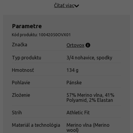
vlákna s priemerom iba 16,5 mikrometra sú príjemne
Čítať viac
mäkké na pokožke a zároveň robia funkčné tričko
rýchloschnúcim a veľmi odolným.
Parametre
Vysoko priedušné
Kód produktu: 10042050OVX01
Rýchle schnutie
Značka
Ortovox
Veľmi pružné
Merino Bodymapping
Typ produktu
3/4 nohavice, spodky
Veľmi odolné a trvanlivé
Hmotnosť
134 g
Pohlavie
Pánske
Zloženie
57% Merino vlna, 41%
Polyamid, 2% Elastan
Strih
Athletic Fit
Materiál a technológia
Merino vlna (Merino
wool)