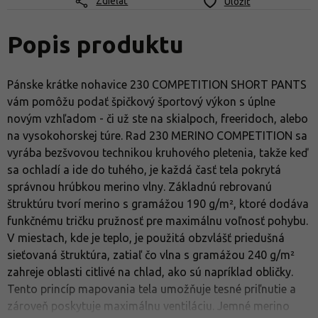
Zdieľať
Uložiť
Popis produktu
Pánske krátke nohavice 230 COMPETITION SHORT PANTS
vám pomôžu podať špičkový športový výkon s úplne
novým vzhľadom - či už ste na skialpoch, freeridoch, alebo
na vysokohorskej túre. Rad 230 MERINO COMPETITION sa
vyrába bezšvovou technikou kruhového pletenia, takže keď
sa ochladí a ide do tuhého, je každá časť tela pokrytá
správnou hrúbkou merino vlny. Základnú rebrovanú
štruktúru tvorí merino s gramážou 190 g/m², ktoré dodáva
funkčnému tričku pružnosť pre maximálnu voľnosť pohybu.
V miestach, kde je teplo, je použitá obzvlášť priedušná
sieťovaná štruktúra, zatiaľ čo vlna s gramážou 240 g/m²
zahreje oblasti citlivé na chlad, ako sú napríklad obličky.
Tento princíp mapovania tela umožňuje tesné priľnutie a
zároveň poskytuje maximálnu ventiláciu. Jemné merino