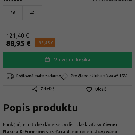
36
42
121,40 €
88,95 €
-32,45 €
Vložiť do košíka
Poštovné máte zadarmo
Pre
členov klubu
zľava až 15%.
Zdieľať
Uložiť
Popis produktu
Funkčné, elastické dámske cyklistické kraťasy
Ziener
Nasita X-Function
sú vďaka 4smernému strečovému