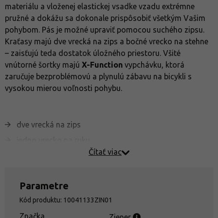
materiálu a vloženej elastickej vsadke vzadu extrémne
pružné a dokážu sa dokonale prispôsobiť všetkým Vašim
pohybom. Pás je možné upraviť pomocou suchého zipsu.
Kraťasy majú dve vrecká na zips a bočné vrecko na stehne
– zaisťujú teda dostatok úložného priestoru. Všité
vnútorné šortky majú
X-Function
vypchávku, ktorá
zaručuje bezproblémovú a plynulú zábavu na bicykli s
vysokou mierou voľnosti pohybu.
dve vrecká na zips
jedno vrecko na ruku
Čítať viac
elastická vsadka vzadu
nastaviteľný pas
Parametre
pripevnené vnútorné kraťasy s
X-Function Pad
Kód produktu: 10041133ZIN01
Stretch
látka pre slobodu pohybu
Značka
Ziener
kombinácia troch rôznych pien