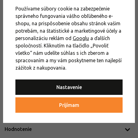
Používame súbory cookie na zabezpečenie
Potrebujete poradiť?
správneho fungovania vášho obľúbeného e-
shopu, na prispôsobenie obsahu stránok vašim
Potrebujete poradiť?
potrebám, na štatistické a marketingové účely a
personalizáciu reklám od
Googlu
a ďalších
Outdoorový Expert
spoločností. Kliknutím na tlačidlo „Povoliť
+421 232 447 750
všetko“ nám udelíte súhlas s ich zberom a
alebo využite náš chat (Po–Pia 8:00–16:30)
spracovaním a my vám poskytneme ten najlepší
zážitok z nakupovania.
Cyklistika
Cyklistické kraťasy
Nastavenie
Dámske cyklistické oblečenie
Prijímam
Dámske cyklistické kraťasy
Akcie
Výpredaj
Hodnotenie