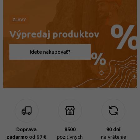
ZĽAVY
Výpredaj produktov
Idete nakupovať?
Doprava
8500
90 dní
zadarmo
od 69 €
pozitívnych
na vrátenie