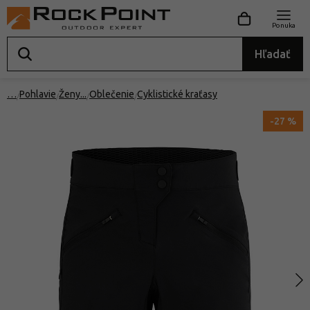
Ponuka
Hľadať
…
Pohlavie
Ženy
Oblečenie
Cyklistické kraťasy
-27 %